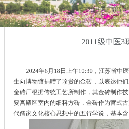
2011级中医
2024
年
6
月
18
日上午
10:30
，江苏省中医
生向博物馆捐赠了珍贵的金砖，以表达他们
金砖厂根据传统工艺所制作，其金砖制作技
要宫殿区室内的细料方砖，金砖作为官式古
代儒家文化核心思想中的五行学说，基本含